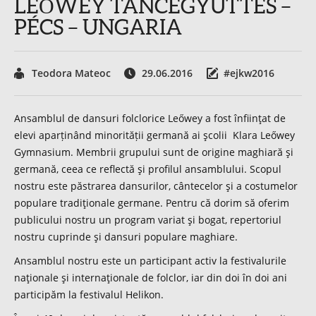
LEŐWEY TÁNCEGYÜTTES –
PÉCS – UNGARIA
Teodora Mateoc
29.06.2016
#ejkw2016
Ansamblul de dansuri folclorice Leőwey a fost înfiinţat de
elevi aparținând minorității germană ai şcolii Klara Leőwey
Gymnasium. Membrii grupului sunt de origine maghiară şi
germană, ceea ce reflectă şi profilul ansamblului. Scopul
nostru este păstrarea dansurilor, cântecelor şi a costumelor
populare tradiţionale germane. Pentru că dorim să oferim
publicului nostru un program variat şi bogat, repertoriul
nostru cuprinde şi dansuri populare maghiare.
Ansamblul nostru este un participant activ la festivalurile
naţionale şi internaţionale de folclor, iar din doi în doi ani
participăm la festivalul Helikon.