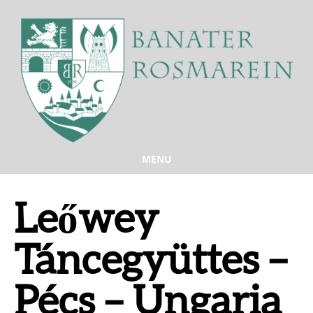
MENU
Leőwey
Táncegyüttes –
Pécs – Ungaria