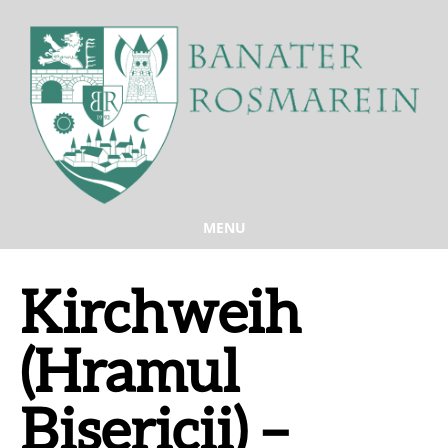
MENU
Kirchweih
(Hramul
Bisericii) –