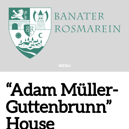
MENU
“Adam Müller-
Guttenbrunn”
House