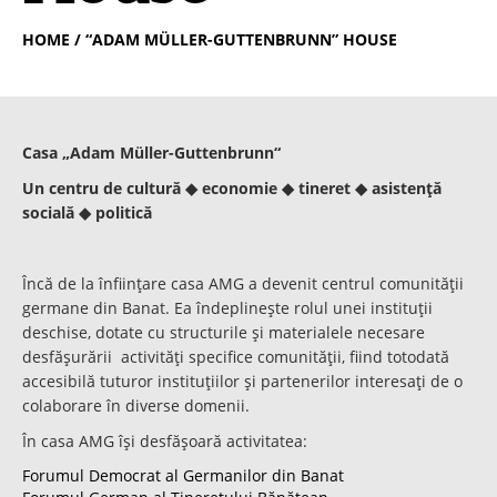
HOME
/ “ADAM MÜLLER-GUTTENBRUNN” HOUSE
Casa „Adam Müller-Guttenbrunn“
Un centru de cultură
◆
economie
◆
tineret
◆
asistenţă
socială
◆
politică
Încă de la înfiinţare casa AMG a devenit centrul comunităţii
germane din Banat. Ea îndeplineşte rolul unei instituţii
deschise, dotate cu structurile şi materialele necesare
desfăşurării activităţi specifice comunităţii, fiind totodată
accesibilă tuturor instituţiilor şi partenerilor interesaţi de o
colaborare în diverse domenii.
În casa AMG îşi desfăşoară activitatea:
Forumul Democrat al Germanilor din Banat