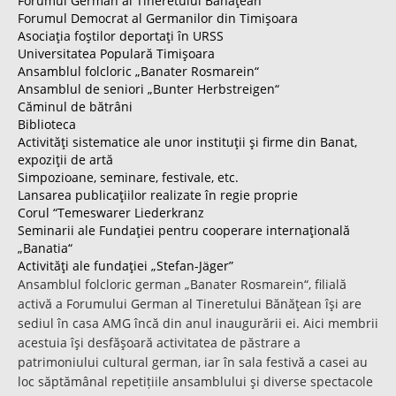
Forumul German al Tineretului Bănăţean
Forumul Democrat al Germanilor din Timişoara
Asociaţia foştilor deportaţi în URSS
Universitatea Populară Timişoara
Ansamblul folcloric „Banater Rosmarein“
Ansamblul de seniori „Bunter Herbstreigen“
Căminul de bătrâni
Biblioteca
Activităţi sistematice ale unor instituţii şi firme din Banat,
expoziţii de artă
Simpozioane, seminare, festivale, etc.
Lansarea publicaţiilor realizate în regie proprie
Corul “Temeswarer Liederkranz
Seminarii ale Fundaţiei pentru cooperare internaţională
„Banatia“
Activităţi ale fundaţiei „Stefan-Jäger”
Ansamblul folcloric german „Banater Rosmarein“, filială
activă a Forumului German al Tineretului Bănăţean îşi are
sediul în casa AMG încă din anul inaugurării ei. Aici membrii
acestuia îşi desfăşoară activitatea de păstrare a
patrimoniului cultural german, iar în sala festivă a casei au
loc săptămânal repetițiile ansamblului şi diverse spectacole