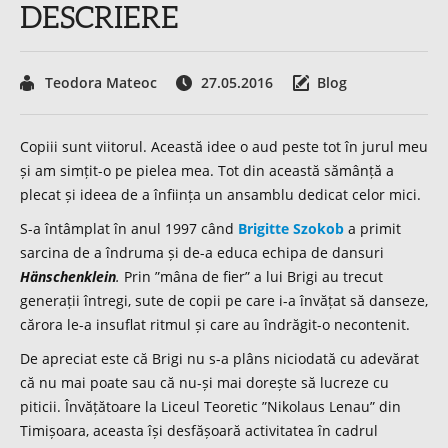
DESCRIERE
Teodora Mateoc
27.05.2016
Blog
Copiii sunt viitorul. Această idee o aud peste tot în jurul meu
și am simțit-o pe pielea mea. Tot din această sămânță a
plecat și ideea de a înființa un ansamblu dedicat celor mici.
S-a întâmplat în anul 1997 când
Brigitte Szokob
a primit
sarcina de a îndruma și de-a educa echipa de dansuri
Hänschenklein
.
Prin ”mâna de fier” a lui Brigi au trecut
generații întregi, sute de copii pe care i-a învățat să danseze,
cărora le-a insuflat ritmul și care au îndrăgit-o necontenit.
De apreciat este că Brigi nu s-a plâns niciodată cu adevărat
că nu mai poate sau că nu-și mai dorește să lucreze cu
piticii. Învățătoare la Liceul Teoretic ”Nikolaus Lenau” din
Timișoara, aceasta își desfășoară activitatea în cadrul