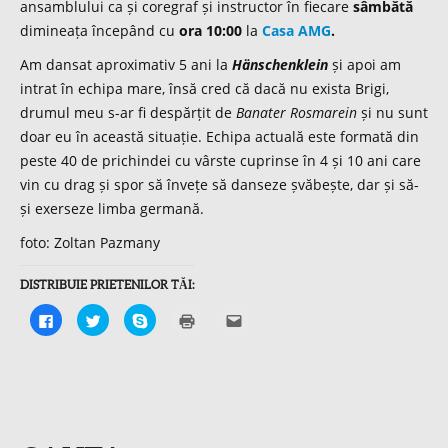
ansamblului ca și coregraf și instructor în fiecare
sâmbătă
dimineața începând cu
ora 10:00
la
Casa AMG
.
Am dansat aproximativ 5 ani la
Hänschenklein
și apoi am
intrat în echipa mare, însă cred că dacă nu exista Brigi,
drumul meu s-ar fi despărțit de
Banater Rosmarein
și nu sunt
doar eu în această situație. Echipa actuală este formată din
peste 40 de prichindei cu vârste cuprinse în 4 și 10 ani care
vin cu drag și spor să învețe să danseze șvăbește, dar și să-
și exerseze limba germană.
foto: Zoltan Pazmany
DISTRIBUIE PRIETENILOR TĂI:
Click
Click
Click
Click
Click
to
to
to
to
to
share
share
share
print
email
on
on
on
(Opens
this
Facebook
Twitter
Skype
in
to
(Opens
(Opens
(Opens
new
a
in
in
in
window)
friend
new
new
new
(Opens
window)
window)
window)
in
new
window)