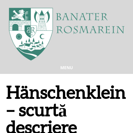
MENU
Hänschenklein
– scurtă
descriere