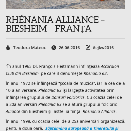
RHÉNANIA ALLIANCE –
BIESHEIM – FRANȚA
Teodora Mateoc
26.06.2016
#ejkw2016
”În anul 1963 Dl. François Heitzmann înfiinţează
Accordion-
Club din Biesheim
pe care îl denumeşte
Rhénania 63
.
În anul 1972 se înfiinţează “şcoala de muzică”, iar la cea de-a
10-a aniversare,
Rhénania 63
îşi lărgeşte activitatea prin
înfiinţarea grupului de
Dansuri Folclorice
. Cu ocazia celei de-
a 20a aniversări
Rhénania 63
se alătură grupului folcloric
Alliance
din Biesheim şi astfel ia fiinţă
Rhénania Alliance
.
În anul 1998, cu ocazia celei de-a 25a aniversări organizează,
pentu a doua oară,
Săptămâna Europeană a Tineretului și