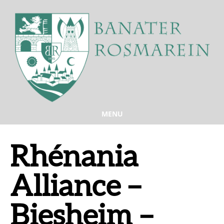
MENU
Rhénania
Alliance –
Biesheim –