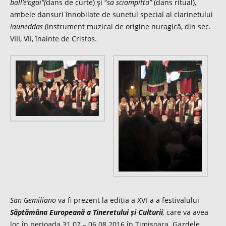
ball’e’ogai”(
dans de curte) şi “
sa sciampitta”
(dans ritual),
ambele dansuri înnobilate de sunetul special al clarinetului
launeddas
(instrument muzical de origine nuragică, din sec.
VIII, VII, înainte de Cristos.
San Gemiliano
va fi prezent la ediția a XVI-a a festivalului
Săptămâna Europeană a Tineretului și Culturii
,
care va avea
loc în perioada 31.07 – 06.08.2016 în Timișoara. Gazdele