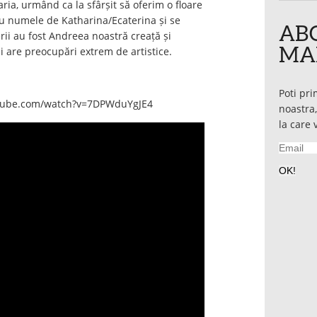
ria, urmând ca la sfârșit să oferim o floare
au numele de Katharina/Ecaterina și se
ABO
erii au fost Andreea noastră creață și
MAI
ei are preocupări extrem de artistice.
Poti pri
utube.com/watch?v=7DPWduYgJE4
noastra,
la care 
Email
OK!