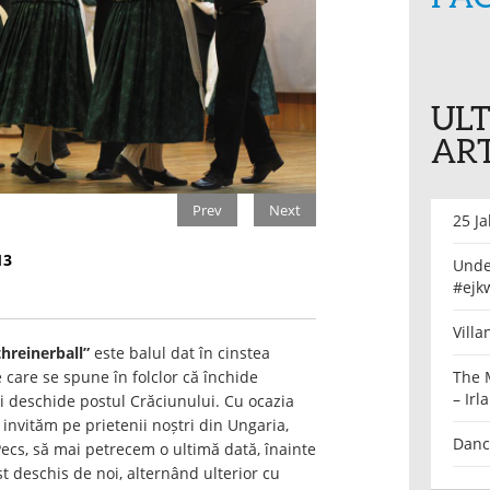
UL
ART
Prev
Next
25 J
13
Unde 
#ejk
Villa
hreinerball”
este balul dat în cinstea
e care se spune în folclor că închide
The 
– Irl
i deschide postul Crăciunului. Cu ocazia
 invităm pe prietenii noștri din Ungaria,
Danc
cs, să mai petrecem o ultimă dată, înainte
t deschis de noi, alternând ulterior cu