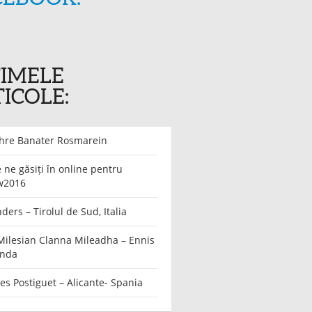
TIMELE
ICOLE:
ahre Banater Rosmarein
ne găsiți în online pentru
w2016
nders – Tirolul de Sud, Italia
Milesian Clanna Mileadha – Ennis
anda
es Postiguet – Alicante- Spania