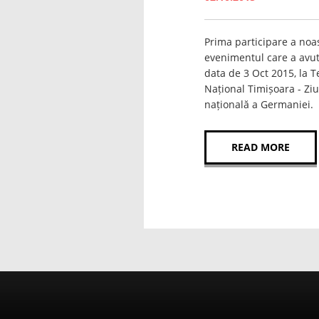
Prima participare a noas
evenimentul care a avut
data de 3 Oct 2015, la T
Național Timișoara - Zi
națională a Germaniei.
READ MORE