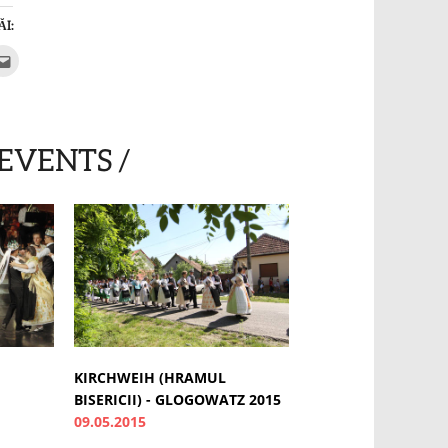
ĂI:
k
Click
to
t
email
ens
this
to
a
dow)
friend
(Opens
EVENTS /
in
new
window)
KIRCHWEIH (HRAMUL
BISERICII) - GLOGOWATZ 2015
09.05.2015