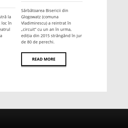
Sărbătoarea Bisericii din
tră la
Glogowatz (comuna
 loc în
Vladimirescu) a reintrat în
eatrul
„circuit” cu un an în urma,
ua
ediția din 2015 strângând în jur
de 80 de perechi.
READ MORE