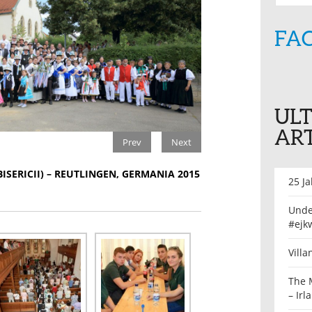
FA
UL
ART
Prev
Next
SERICII) – REUTLINGEN, GERMANIA 2015
25 J
Unde 
#ejk
Villa
The 
– Irl