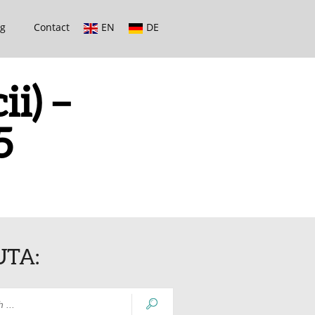
og
Contact
EN
DE
i) –
5
UTA: