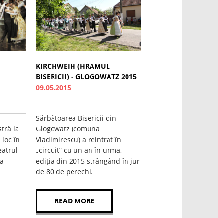
KIRCHWEIH (HRAMUL
BISERICII) - GLOGOWATZ 2015
09.05.2015
Sărbătoarea Bisericii din
tră la
Glogowatz (comuna
 loc în
Vladimirescu) a reintrat în
eatrul
„circuit” cu un an în urma,
ua
ediția din 2015 strângând în jur
de 80 de perechi.
READ MORE