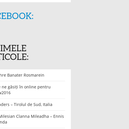
CEBOOK:
TIMELE
ICOLE:
ahre Banater Rosmarein
ne găsiți în online pentru
w2016
nders – Tirolul de Sud, Italia
Milesian Clanna Mileadha – Ennis
anda