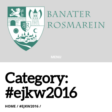
MENU
Category:
#ejkw2016
HOME
/ #EJKW2016 /