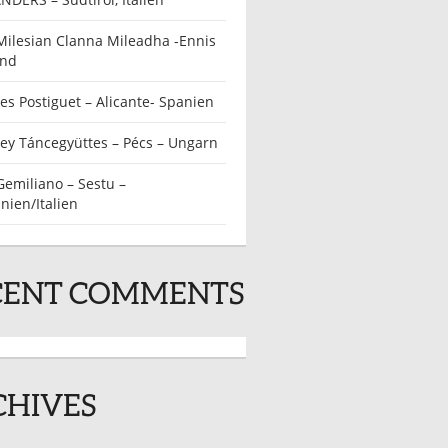
Milesian Clanna Mileadha -Ennis
and
es Postiguet – Alicante- Spanien
ey Táncegyüttes – Pécs – Ungarn
Gemiliano – Sestu –
nien/Italien
CENT COMMENTS
CHIVES