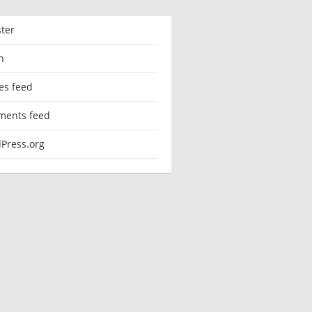
ster
n
es feed
ents feed
Press.org