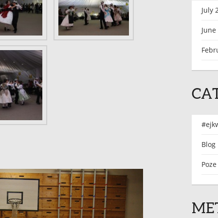
July 
June
Febr
CA
#ejk
Blog
Poze
ME