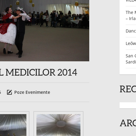
The 
– Irl
Danc
Leőw
San 
Sardi
 MEDICILOR 2014
RE
6
Poze Evenimente
AR